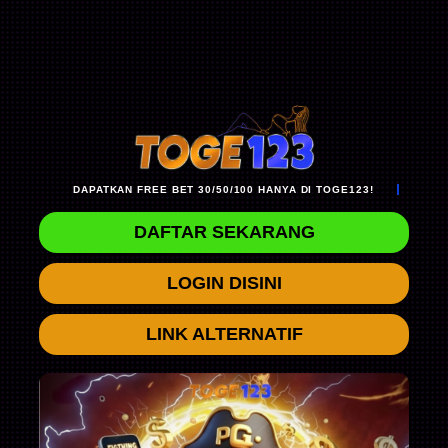
DAPATKAN FREE BET 30/50/100 HANYA DI TOGE123!
DAFTAR SEKARANG
LOGIN DISINI
LINK ALTERNATIF